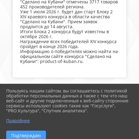
"Сделано на Кубани" отмечены 3717 товаров
452 производителей региона.
Уже 1 июля 2026 г. будет дан старт Блоку 2
XIV краевого конкурса в области качества
"Сделано на Кубани". Прием заявок
продлится до 14 августа.
Итоги Блока 2 конкурса будут известны в
октябре 2026 г.
Награждение всех победителей XIV конкурса
пройдет в конце 2026 года.
Информацию о победителях можно найти на
официальном сайте конкурса "Сделано на
Кубани": product-of-kuban.ru.
Пользуясь нашим сайтом, вы соглашаетесь с политикой
2026 г. timregion.ru
обработки персональных данных а также с тем что наш
Вход
веб-сайт и другие подключенные к веб-сайту сторонние
Карта сайта
сервисы используют cookies такие как "Госуслуги",
Политика обработки персональных данных
"PRO.Культура", "Спутник аналитика".
Подробнее
Сделано на KubCMS
Разработка и поддержка
Подтверждаю