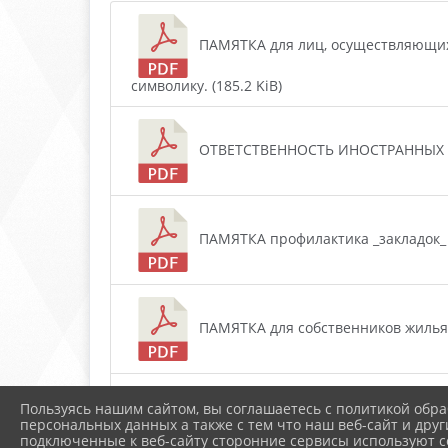
ПАМЯТКА для лиц, осуществляющих
символику. (185.2 KiB)
ОТВЕТСТВЕННОСТЬ ИНОСТРАННЫХ ГР
ПАМЯТКА профилактика _закладок_ (
ПАМЯТКА для собственников жилья 
Пользуясь нашим сайтом, вы соглашаетесь с политикой обра
ПАМЯТКА АНТИНАРКОТИЧЕСКОЙ НАПР
персональных данных а также с тем что наш веб-сайт и друг
подключенные к веб-сайту сторонние сервисы используют co