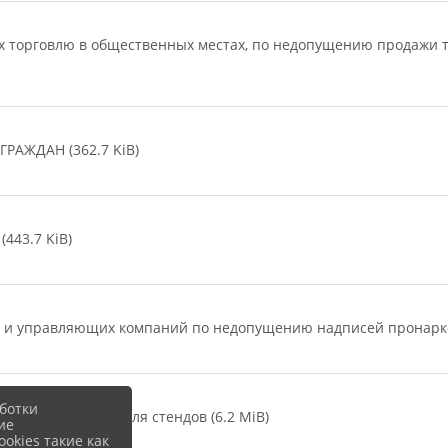
 торговлю в общественных местах, по недопущению продажи т
АЖДАН (362.7 KiB)
443.7 KiB)
и управляющих компаний по недопущению надписей пронаркоти
ботки
АВЛЕННОСТИ для стендов (6.2 MiB)
ие
okies такие как