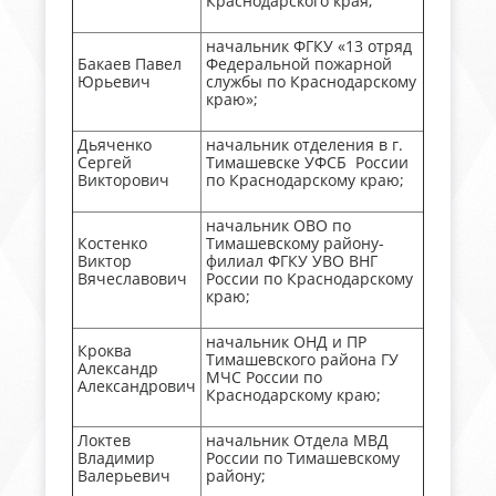
Краснодарского края;
начальник ФГКУ «13 отряд
Бакаев Павел
Федеральной пожарной
Юрьевич
службы по Краснодарскому
краю»;
Дьяченко
начальник отделения в г.
Сергей
Тимашевске УФСБ России
Викторович
по Краснодарскому краю;
начальник ОВО по
Костенко
Тимашевскому району-
Виктор
филиал ФГКУ УВО ВНГ
Вячеславович
России по Краснодарскому
краю;
начальник ОНД и ПР
Кроква
Тимашевского района ГУ
Александр
МЧС России по
Александрович
Краснодарскому краю;
Локтев
начальник Отдела МВД
Владимир
России по Тимашевскому
Валерьевич
району;