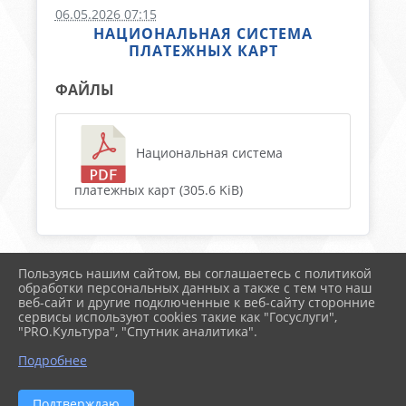
06.05.2026 07:15
НАЦИОНАЛЬНАЯ СИСТЕМА
ПЛАТЕЖНЫХ КАРТ
ФАЙЛЫ
Национальная система
платежных карт (305.6 KiB)
Пользуясь нашим сайтом, вы соглашаетесь с политикой
2026 г. timregion.ru
обработки персональных данных а также с тем что наш
Вход
веб-сайт и другие подключенные к веб-сайту сторонние
Карта сайта
сервисы используют cookies такие как "Госуслуги",
Политика обработки персональных данных
"PRO.Культура", "Спутник аналитика".
Подробнее
Сделано на KubCMS
Разработка и поддержка
Подтверждаю