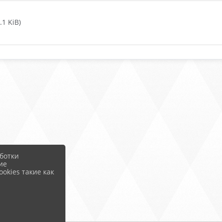
1 KiB)
ботки
ие
okies такие как