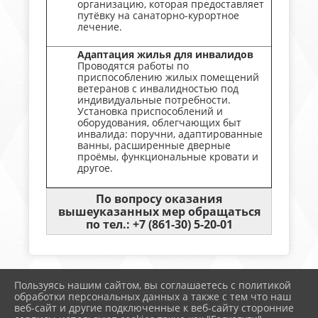
организацию, которая предоставляет
путёвку на санаторно-курортное
лечение.
Адаптация жилья для инвалидов
Проводятся работы по
приспособлению жилых помещений
ветеранов с инвалидностью под
индивидуальные потребности.
Установка приспособлений и
оборудования, облегчающих быт
инвалида: поручни, адаптированные
ванны, расширенные дверные
проёмы, функциональные кровати и
другое.
По вопросу оказания
вышеуказанных мер обращаться
по тел.: +7 (861-30) 5-20-01
Пользуясь нашим сайтом, вы соглашаетесь с политикой
2026 г. timregion.ru
обработки персональных данных а также с тем что наш
Вход
веб-сайт и другие подключенные к веб-сайту сторонние