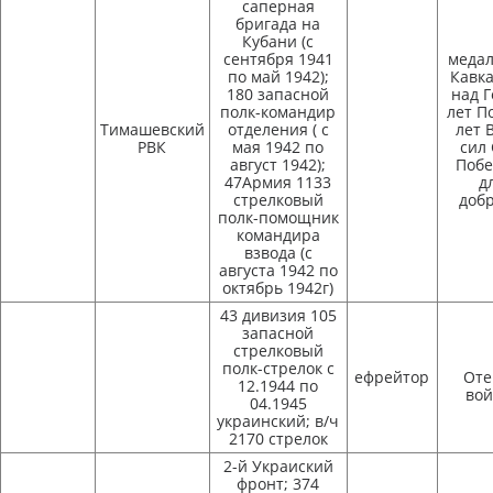
саперная
бригада на
Кубани (с
сентября 1941
медал
по май 1942);
Кавка
180 запасной
над 
полк-командир
лет П
Тимашевский
отделения ( с
лет 
РВК
мая 1942 по
сил 
август 1942);
Побе
47Армия 1133
д
стрелковый
доб
полк-помощник
командира
взвода (с
августа 1942 по
октябрь 1942г)
43 дивизия 105
запасной
стрелковый
полк-стрелок с
ефрейтор
Оте
12.1944 по
вой
04.1945
украинский; в/ч
2170 стрелок
2-й Украиский
фронт; 374