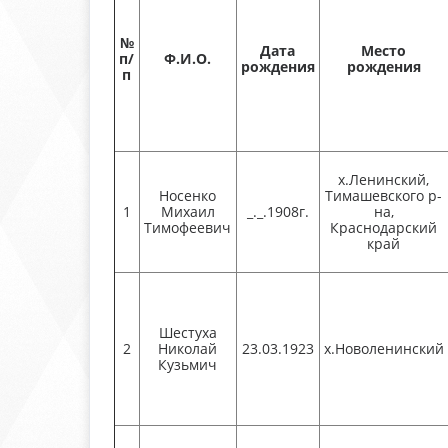
№
Дата
Место
п/
Ф.И.О.
рождения
рождения
п
х.Ленинский,
Носенко
Тимашевского р-
1
Михаил
_._.1908г.
на,
Тимофеевич
Краснодарский
край
Шестуха
2
Николай
23.03.1923
х.Новоленинский
Кузьмич