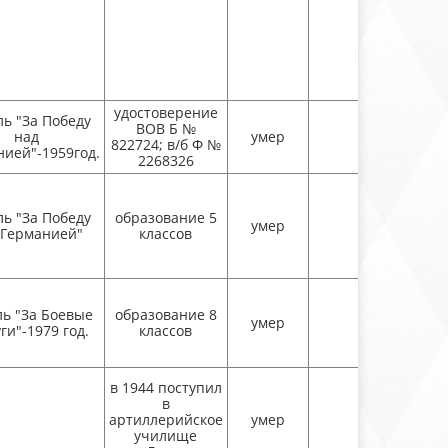
удостоверение
ль "За Победу
ВОВ Б №
над
умер
822724; в/б Ф №
нией"-1959год.
2268326
ль "За Победу
образование 5
умер
 Германией"
классов
ь "За Боевые
образование 8
умер
ги"-1979 год.
классов
в 1944 поступил
в
артиллерийское
умер
училище