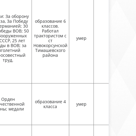
и: За оборону
за, За Победу
образование 6
Германией; 30
классов.
обеды ВОВ; 50
Работал
Вооруженных
трактористом с
умер
СССР, 25 лет
ст
ды в ВОВ; за
Новокорсунской
лголетний
Тимашевского
росовестный
района
труд.
Орден
образование 4
чественной
умер
класса
ны; медали