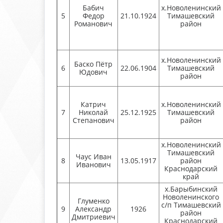
Бабич
х.Новоленинский
5
Федор
21.10.1924
Тимашевский
Романович
район
х.Новоленинский
Баско Пётр
6
22.06.1904
Тимашевский
Юдович
район
Катрич
х.Новоленинский
7
Николай
25.12.1925
Тимашевский
Степанович
район
х.Новоленинский
Тимашевский
Чаус Иван
8
13.05.1917
район
Иванович
Краснодарский
край
х.Барыбинский
Новоленинского
Глуменко
с/п Тимашевский
9
Александр
1926
район
Дмитриевич
Краснодарский