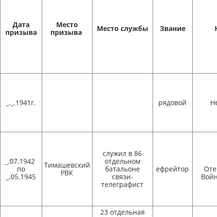
Дата
Место
Место службы
Звание
призыва
призыва
_._.1941г.
рядовой
Н
служил в 86
_.07.1942
отдельном
Тимашевский
по
батальоне
ефрейтор
Оте
РВК
_.05.1945
связи-
Войн
телеграфист
23 отдельная