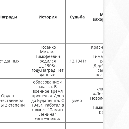
и
Место
Награды
История
Судьба
захоронения
"
Носенко
Краснодарский
Михаил
край
Тимофеевич
Тимашевский
ет данных
родился
_.12.1941г.
район
_._.1908г.
Дербентское
году.Наград Нет
сельское
данных.
поселение
образование 4
класса. В
кладбище
военное время
х.Ленинского
Орден
прошел от Дона
Новоленинского
чественной
до Будапешта. С
умер
с/п
ы 2 степени
1945г. Работал в
Тимашевского
колхозе "Память
района
Ленина"
сантехником