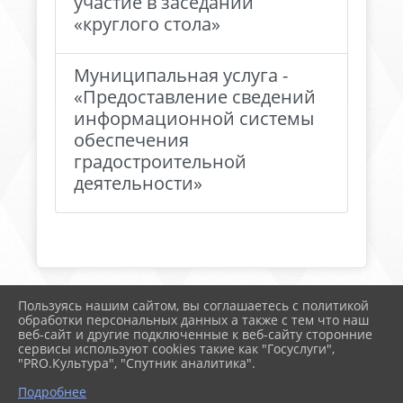
участие в заседании
«круглого стола»
Муниципальная услуга -
«Предоставление сведений
информационной системы
обеспечения
градостроительной
деятельности»
Пользуясь нашим сайтом, вы соглашаетесь с политикой
2026 г. timregion.ru
обработки персональных данных а также с тем что наш
Вход
веб-сайт и другие подключенные к веб-сайту сторонние
Карта сайта
сервисы используют cookies такие как "Госуслуги",
Политика обработки персональных данных
"PRO.Культура", "Спутник аналитика".
Подробнее
Сделано на KubCMS