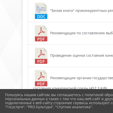
"Белая книга" проконкурентных реги
Рекомендации по составлению выбор
Проведение оценки состояния конку
Рекомендации органам государстве
состояния конкурентной среды (457.3 KiB)
Пользуясь нашим сайтом, вы соглашаетесь с политикой обра
персональных данных а также с тем что наш веб-сайт и друг
подключенные к веб-сайту сторонние сервисы используют co
Стандарт развития конкуренции в 
"Госуслуги", "PRO.Культура", "Спутник аналитика".